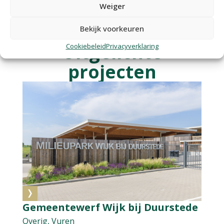
Weiger
Bekijk voorkeuren
Uitgelichte
Cookiebeleid
Privacyverklaring
projecten
Gemeentewerf Wijk bij Duurstede
Overig, Vuren