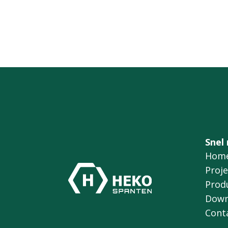
Snel
Hom
Proj
Prod
Down
Cont