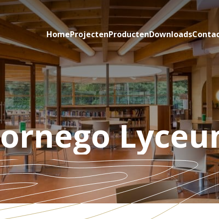
Home
Projecten
Producten
Downloads
Conta
ornego Lyce