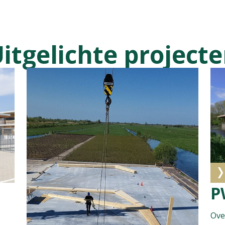
itgelichte project
P
Ove