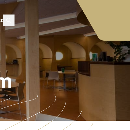
ct
um