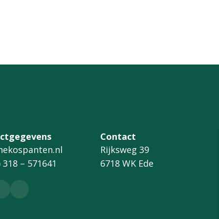
ctgegevens
Contact
CLT panelen
hekospanten.nl
Rijksweg 39
) 318 – 571641
6718 WK Ede