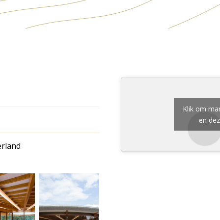
Klik om mar
en dez
rland