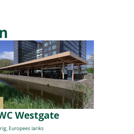
en
WC Westgate
rig, Europees lariks