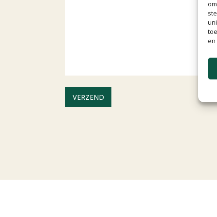
om 
st
uni
toe
en