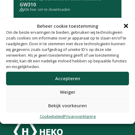
GW310
Klik hier om te downloaden
Beheer cookie toestemming
Om de beste ervaringen te bieden, gebruiken wij technologieën
Informatie, Remmers Aidol Induline
zoals cookies om informatie over je apparaat op te slaan en/of te
GW310
raadplegen. Door in te stemmen met deze technologieën kunnen
Klik hier om te downloaden
wij gegevens zoals surfgedrag of unieke ID's op deze site
verwerken. Als je geen toestemming geeft of uw toestemming
intrekt, kan dit een nadelige invloed hebben op bepaalde functies
en mogelijkheden.
Technisch merkblad, Remmers Aidol
Induline GW310
Accepteren
Klik hier om te downloaden
Weiger
Bekijk voorkeuren
Cookiebeleid
Privacyverklaring