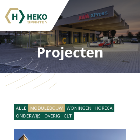
Projecten
ALLE
MODULEBOUW
WONINGEN
HORECA
ONDERWIJS
OVERIG
CLT