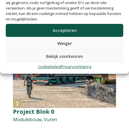
wij gegevens zoals surfgedrag of unieke ID's op deze site
verwerken. Als je geen toestemming geeft of uw toestemming
intrekt, kan dit een nadelige invloed hebben op bepaalde functies
Project Appelweg
en mogelijkheden.
Modulebouw, Vuren
Accepteren
Weiger
Bekijk voorkeuren
Cookiebeleid
Privacyverklaring
Project Blok 0
Modulebouw, Vuren